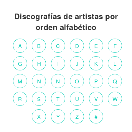
Discografías de artistas por
orden alfabético
A
B
C
D
E
F
G
H
I
J
K
L
M
N
Ñ
O
P
Q
R
S
T
U
V
W
X
Y
Z
#