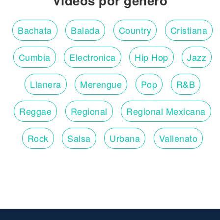
Vídeos por género
Bachata
Balada
Country
Cristiana
Cumbia
Electronica
Hip Hop
Jazz
Llanera
Merengue
Pop
R&B
Reggae
Regional
Regional Mexicana
Rock
Salsa
Urbana
Vallenato