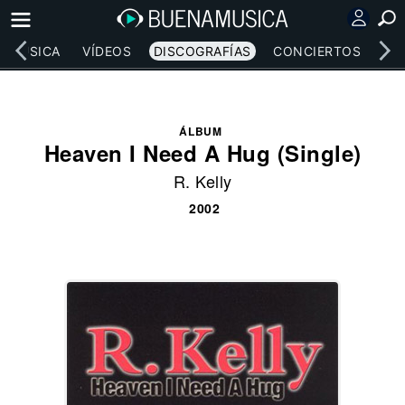
MÚSICA
VÍDEOS
DISCOGRAFÍAS
CONCIERTOS
LE
ÁLBUM
Heaven I Need A Hug (Single)
R. Kelly
2002