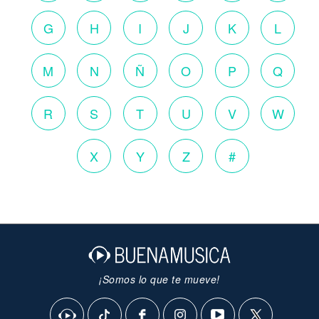
G
H
I
J
K
L
M
N
Ñ
O
P
Q
R
S
T
U
V
W
X
Y
Z
#
¡Somos lo que te mueve!