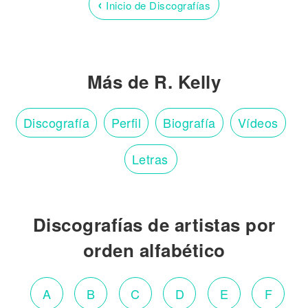
‹
Inicio de Discografías
Más de R. Kelly
Discografía
Perfil
Biografía
Vídeos
Letras
Discografías de artistas por
orden alfabético
A
B
C
D
E
F