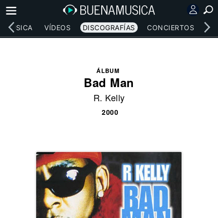
MÚSICA
VÍDEOS
DISCOGRAFÍAS
CONCIERTOS
LE
ÁLBUM
Bad Man
R. Kelly
2000