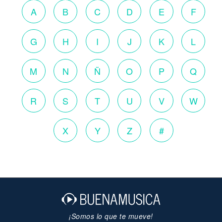
A
B
C
D
E
F
G
H
I
J
K
L
M
N
Ñ
O
P
Q
R
S
T
U
V
W
X
Y
Z
#
¡Somos lo que te mueve!