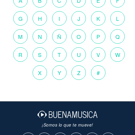
A
B
C
D
E
F
G
H
I
J
K
L
M
N
Ñ
O
P
Q
R
S
T
U
V
W
X
Y
Z
#
¡Somos lo que te mueve!