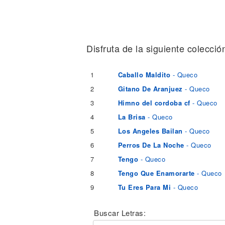
Noticias
Disfruta de la siguiente colecció
1
Caballo Maldito
- Queco
2
Gitano De Aranjuez
- Queco
3
Himno del cordoba cf
- Queco
4
La Brisa
- Queco
5
Los Angeles Bailan
- Queco
6
Perros De La Noche
- Queco
7
Tengo
- Queco
8
Tengo Que Enamorarte
- Queco
9
Tu Eres Para Mi
- Queco
Buscar Letras: