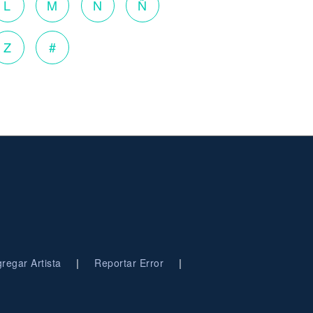
L
M
N
Ñ
Z
#
|
|
regar Artista
Reportar Error