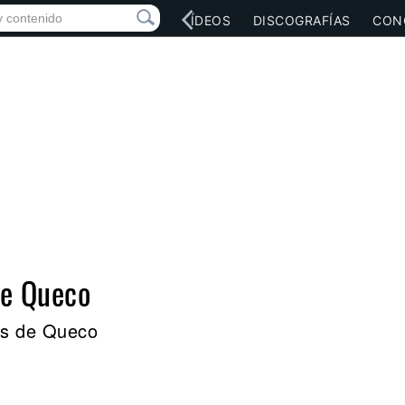
RED SOCIAL
MÚSICA
VÍDEOS
DISCOGRAFÍAS
CON
de Queco
es de Queco