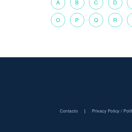
A
B
C
D
O
P
Q
R
|
Contacto
Privacy Policy / Pol