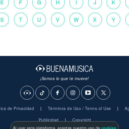
E
F
G
H
I
J
K
S
T
U
V
W
X
Y
¡Somos lo que te mueve!
|
|
ítica de Privacidad
Términos de Uso / Terms of Use
Ag
|
Publicidad
Copyright
Al usar esta plataforma, aceptas nuestro uso de
cookies