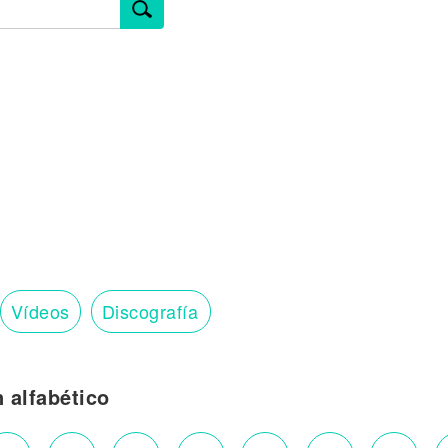
Vídeos
Discografía
n alfabético