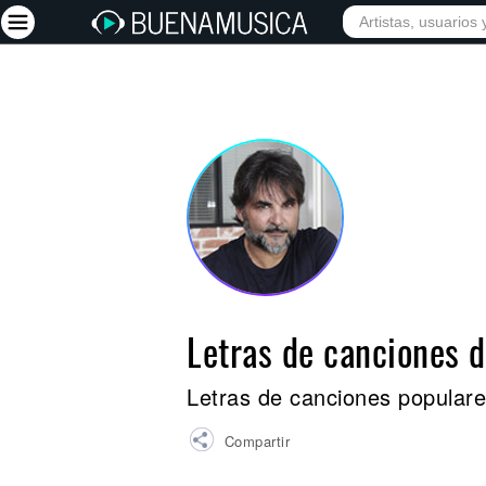
INICIO
ARTISTAS
Iniciar sesión
Registrarse
Inicio
Artistas
Red Social
Música
Letras de canciones 
Vídeos
Discografías
Letras de canciones popular
Letras
Compartir
Conciertos