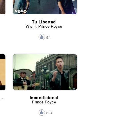
Tu Libertad
Wisin, Prince Royce
94
 ( Furious 7 Soundtrack )
Incondicional
Prince Royce
834