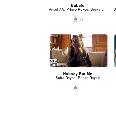
Bubalu
Anuel AA, Prince Royce, Becky G, Mambo Kingz y DJ Luian
72
Nobody But Me
Sofía Reyes, Prince Royce
8