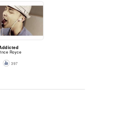
Addicted
rince Royce
397