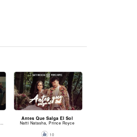
Antes Que Salga El Sol
n, Farruko, Prince Royce, Mariah Angeliq y Kevin Lyttle
Natti Natasha, Prince Royce
10