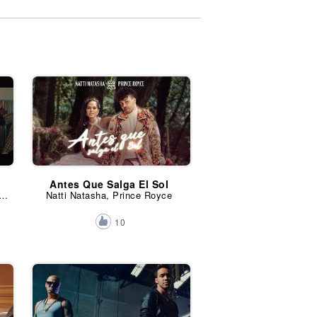
Antes Que Salga El Sol
n, Farruko, Prince Royce, Mariah Angeliq y Kevin Lyttle
Natti Natasha, Prince Royce
10