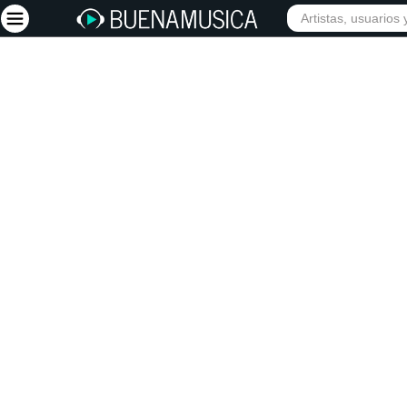
Iniciar sesión
Registrarse
Inicio
Artistas
Red Social
Música
Vídeos
Discografías
Letras
Conciertos