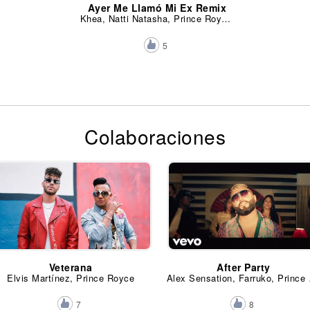
Ayer Me Llamó Mi Ex Remix
Khea, Natti Natasha, Prince Royce y Lenny Santos
5
Colaboraciones
Veterana
After Party
Elvis Martínez, Prince Royce
Alex Sensatio
7
8