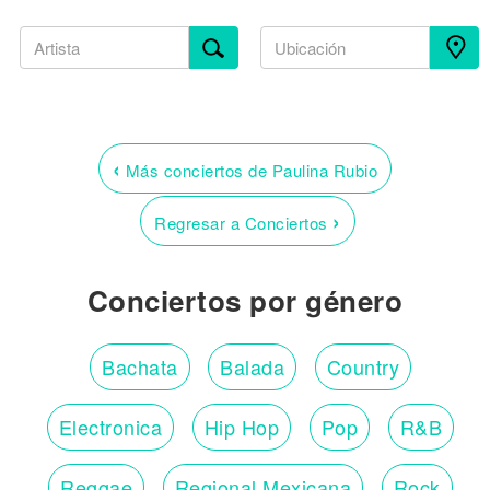
‹
Más conciertos de Paulina Rubio
›
Regresar a Conciertos
Conciertos por género
Bachata
Balada
Country
Electronica
Hip Hop
Pop
R&B
Reggae
Regional Mexicana
Rock