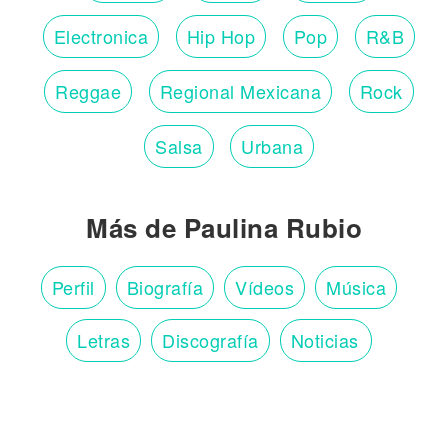
Electronica
Hip Hop
Pop
R&B
Reggae
Regional Mexicana
Rock
Salsa
Urbana
Más de Paulina Rubio
Perfil
Biografía
Vídeos
Música
Letras
Discografía
Noticias