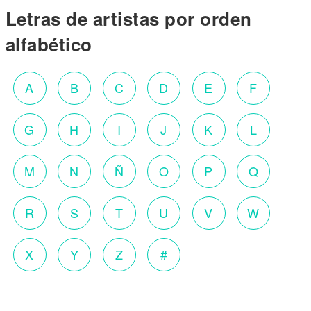
Letras de artistas por orden
alfabético
A
B
C
D
E
F
G
H
I
J
K
L
M
N
Ñ
O
P
Q
R
S
T
U
V
W
X
Y
Z
#