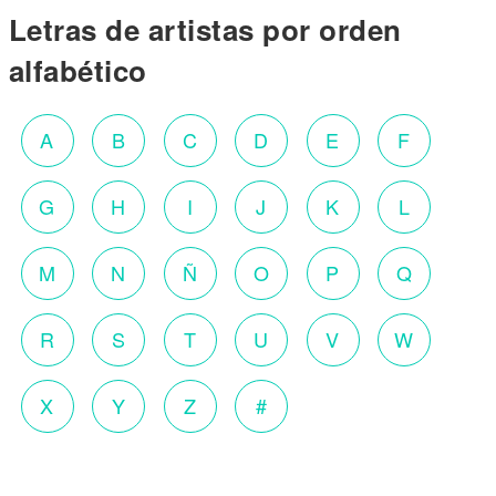
Letras de artistas por orden
alfabético
A
B
C
D
E
F
G
H
I
J
K
L
M
N
Ñ
O
P
Q
R
S
T
U
V
W
X
Y
Z
#