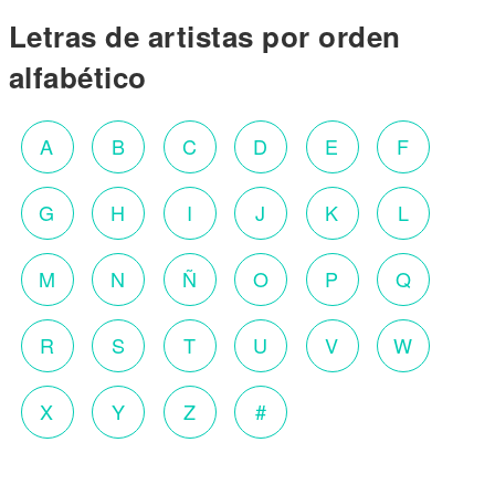
Letras de artistas por orden
alfabético
A
B
C
D
E
F
G
H
I
J
K
L
M
N
Ñ
O
P
Q
R
S
T
U
V
W
X
Y
Z
#