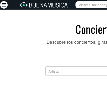
INICIO
ARTISTAS
Iniciar sesión
Concier
Registrarse
Descubre los conciertos, gira
Inicio
Artistas
Red Social
Música
Vídeos
Discografías
Letras
Conciertos