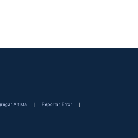
|
|
regar Artista
Reportar Error