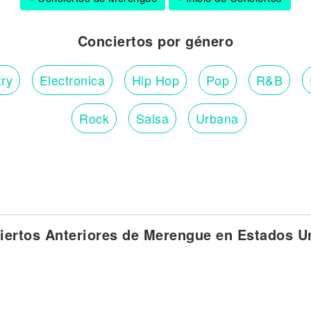
Conciertos por género
ry
Electronica
Hip Hop
Pop
R&B
Rock
Salsa
Urbana
iertos Anteriores de Merengue en Estados U