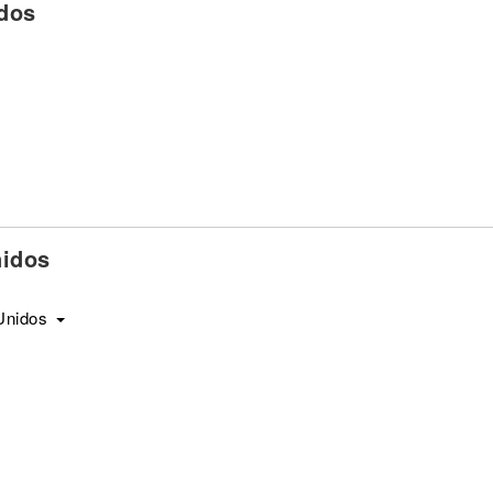
dos
nidos
Unidos