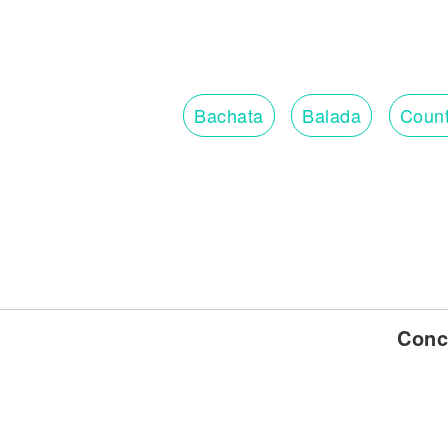
Bachata
Balada
Count
Conc