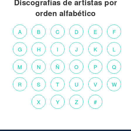
Discografías de artistas por
orden alfabético
A
B
C
D
E
F
G
H
I
J
K
L
M
N
Ñ
O
P
Q
R
S
T
U
V
W
X
Y
Z
#