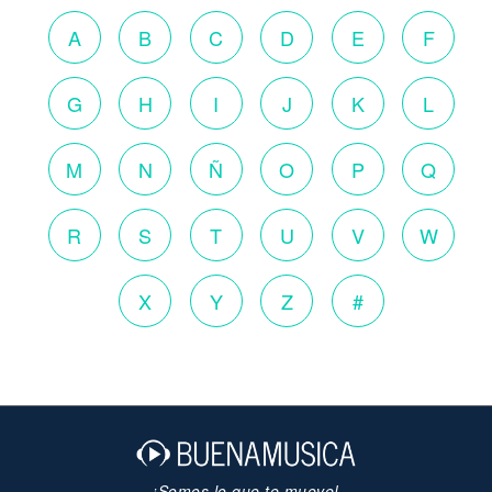
A
B
C
D
E
F
G
H
I
J
K
L
M
N
Ñ
O
P
Q
R
S
T
U
V
W
X
Y
Z
#
¡Somos lo que te mueve!