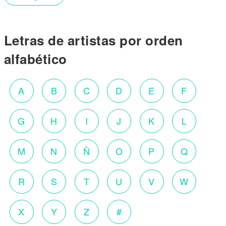
Letras de artistas por orden
alfabético
A
B
C
D
E
F
G
H
I
J
K
L
M
N
Ñ
O
P
Q
R
S
T
U
V
W
X
Y
Z
#