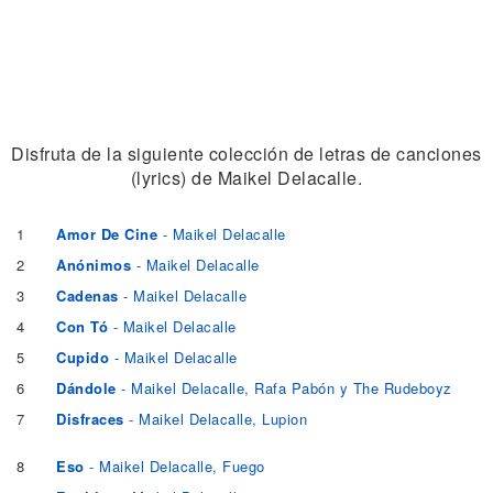
Disfruta de la siguiente colección de letras de canciones
(lyrics) de Maikel Delacalle.
1
Amor De Cine
- Maikel Delacalle
2
Anónimos
- Maikel Delacalle
3
Cadenas
- Maikel Delacalle
4
Con Tó
- Maikel Delacalle
5
Cupido
- Maikel Delacalle
6
Dándole
- Maikel Delacalle, Rafa Pabón y The Rudeboyz
7
Disfraces
- Maikel Delacalle, Lupion
8
Eso
- Maikel Delacalle, Fuego