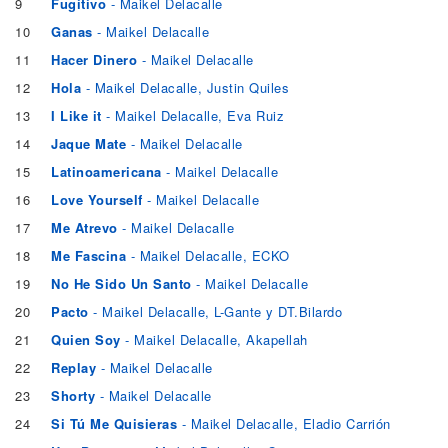
9
Fugitivo
- Maikel Delacalle
10
Ganas
- Maikel Delacalle
11
Hacer Dinero
- Maikel Delacalle
12
Hola
- Maikel Delacalle, Justin Quiles
13
I Like it
- Maikel Delacalle, Eva Ruiz
14
Jaque Mate
- Maikel Delacalle
15
Latinoamericana
- Maikel Delacalle
16
Love Yourself
- Maikel Delacalle
17
Me Atrevo
- Maikel Delacalle
18
Me Fascina
- Maikel Delacalle, ECKO
19
No He Sido Un Santo
- Maikel Delacalle
20
Pacto
- Maikel Delacalle, L-Gante y DT.Bilardo
21
Quien Soy
- Maikel Delacalle, Akapellah
22
Replay
- Maikel Delacalle
23
Shorty
- Maikel Delacalle
24
Si Tú Me Quisieras
- Maikel Delacalle, Eladio Carrión