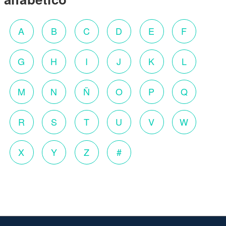
A
B
C
D
E
F
G
H
I
J
K
L
M
N
Ñ
O
P
Q
R
S
T
U
V
W
X
Y
Z
#