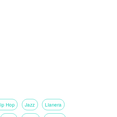
ip Hop
Jazz
Llanera