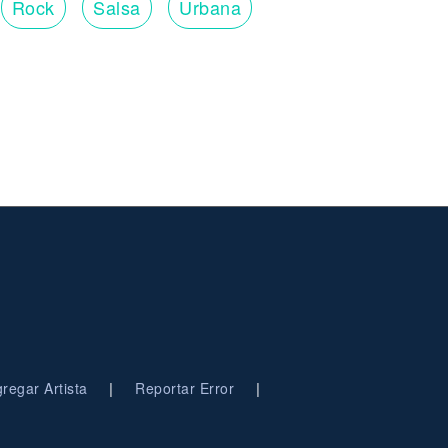
Rock
Salsa
Urbana
|
|
regar Artista
Reportar Error