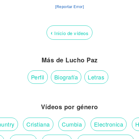
[Reportar Error]
‹
Inicio de vídeos
Más de Lucho Paz
Perfil
Biografía
Letras
Vídeos por género
untry
Cristiana
Cumbia
Electronica
H