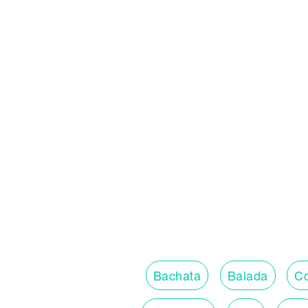
Bachata
Balada
Co