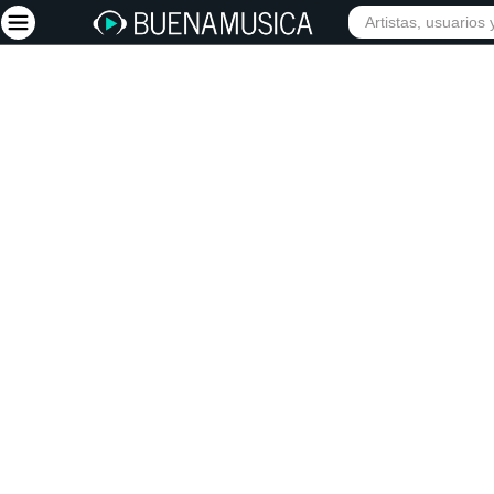
Iniciar sesión
Registrarse
Inicio
Artistas
Red Social
Música
Vídeos
Discografías
Letras
Conciertos