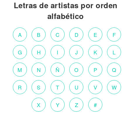
Letras de artistas por orden
alfabético
A
B
C
D
E
F
G
H
I
J
K
L
M
N
Ñ
O
P
Q
R
S
T
U
V
W
X
Y
Z
#