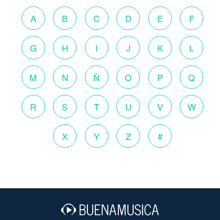
A
B
C
D
E
F
G
H
I
J
K
L
M
N
Ñ
O
P
Q
R
S
T
U
V
W
X
Y
Z
#