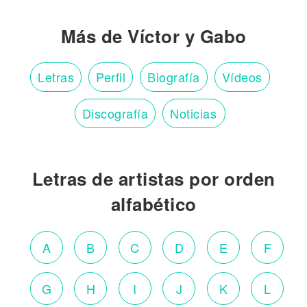
Más de Víctor y Gabo
Letras
Perfil
Biografía
Vídeos
Discografía
Noticias
Letras de artistas por orden
alfabético
A
B
C
D
E
F
G
H
I
J
K
L