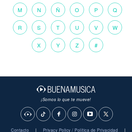
M
N
Ñ
O
P
Q
R
S
T
U
V
W
X
Y
Z
#
¡Somos lo que te mueve!
|
|
Contacto
Privacy Policy / Política de Privacidad