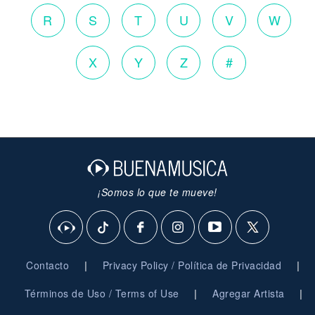
R
S
T
U
V
W
X
Y
Z
#
¡Somos lo que te mueve!
|
|
Contacto
Privacy Policy / Política de Privacidad
|
|
Términos de Uso / Terms of Use
Agregar Artista