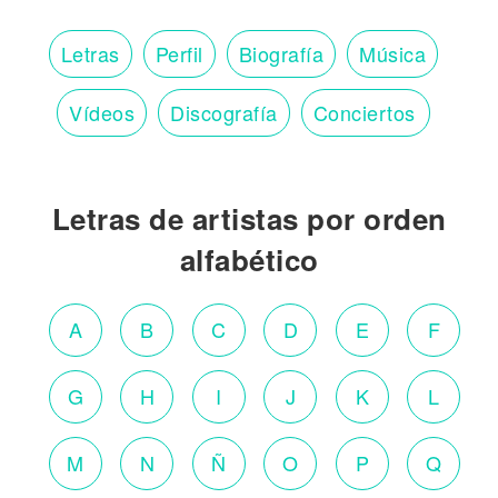
Letras
Perfil
Biografía
Música
Vídeos
Discografía
Conciertos
Letras de artistas por orden
alfabético
A
B
C
D
E
F
G
H
I
J
K
L
M
N
Ñ
O
P
Q