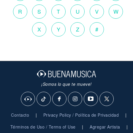
R
S
T
U
V
W
X
Y
Z
#
¡Somos lo que te mueve!
|
|
Contacto
Privacy Policy / Política de Privacidad
|
|
Términos de Uso / Terms of Use
Agregar Artista