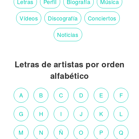
Letras
Perfil
Biografía
Música
Vídeos
Discografía
Conciertos
Noticias
Letras de artistas por orden
alfabético
A
B
C
D
E
F
G
H
I
J
K
L
M
N
Ñ
O
P
Q