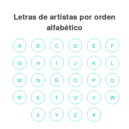
Letras de artistas por orden
alfabético
A
B
C
D
E
F
G
H
I
J
K
L
M
N
Ñ
O
P
Q
R
S
T
U
V
W
X
Y
Z
#