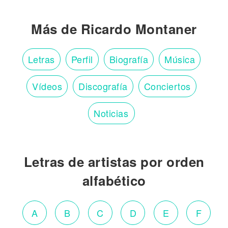
Más de Ricardo Montaner
Letras
Perfil
Biografía
Música
Vídeos
Discografía
Conciertos
Noticias
Letras de artistas por orden
alfabético
A
B
C
D
E
F