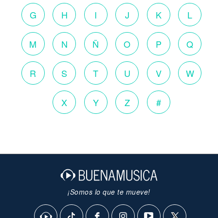
G
H
I
J
K
L
M
N
Ñ
O
P
Q
R
S
T
U
V
W
X
Y
Z
#
¡Somos lo que te mueve!