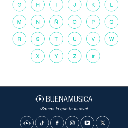
G
H
I
J
K
L
M
N
Ñ
O
P
Q
R
S
T
U
V
W
X
Y
Z
#
¡Somos lo que te mueve!