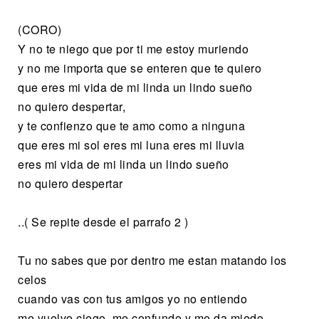
(CORO)
Y no te niego que por ti me estoy muriendo
y no me importa que se enteren que te quiero
que eres mi vida de mi linda un lindo sueño
no quiero despertar,
y te confienzo que te amo como a ninguna
que eres mi sol eres mi luna eres mi lluvia
eres mi vida de mi linda un lindo sueño
no quiero despertar
..( Se repite desde el parrafo 2 )
Tu no sabes que por dentro me estan matando los
celos
cuando vas con tus amigos yo no entiendo
me vuelvo ciego, me confundo y me da miedo