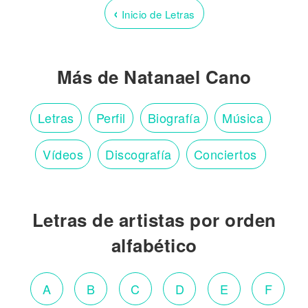
‹
Inicio de Letras
Más de Natanael Cano
Letras
Perfil
Biografía
Música
Vídeos
Discografía
Conciertos
Letras de artistas por orden
alfabético
A
B
C
D
E
F