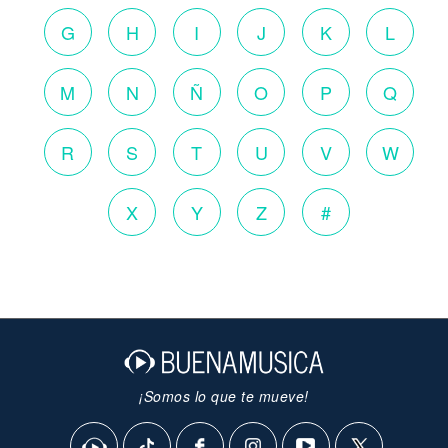
G
H
I
J
K
L
M
N
Ñ
O
P
Q
R
S
T
U
V
W
X
Y
Z
#
¡Somos lo que te mueve!