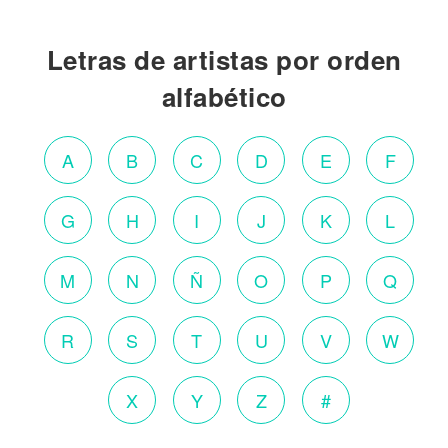
Letras de artistas por orden
alfabético
A
B
C
D
E
F
G
H
I
J
K
L
M
N
Ñ
O
P
Q
R
S
T
U
V
W
X
Y
Z
#