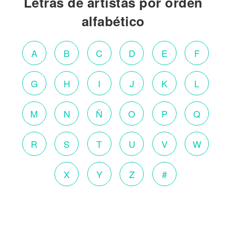
Letras de artistas por orden
alfabético
A
B
C
D
E
F
G
H
I
J
K
L
M
N
Ñ
O
P
Q
R
S
T
U
V
W
X
Y
Z
#