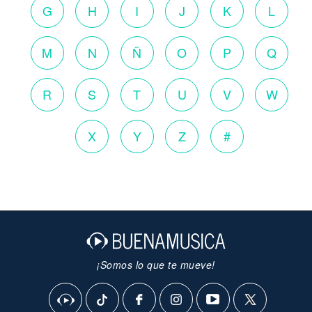
G
H
I
J
K
L
M
N
Ñ
O
P
Q
R
S
T
U
V
W
X
Y
Z
#
¡Somos lo que te mueve!