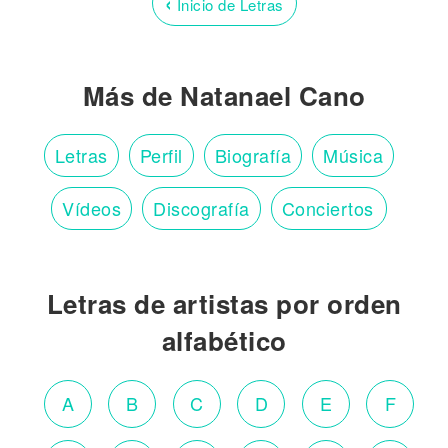
‹
Inicio de Letras
Más de Natanael Cano
Letras
Perfil
Biografía
Música
Vídeos
Discografía
Conciertos
Letras de artistas por orden
alfabético
A
B
C
D
E
F