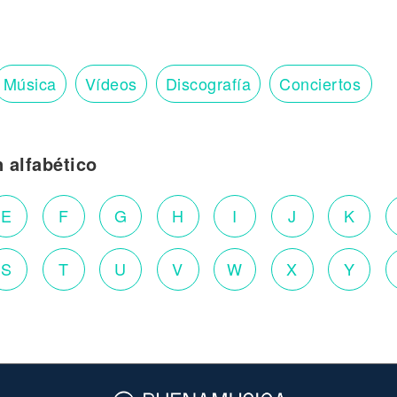
Música
Vídeos
Discografía
Conciertos
n alfabético
E
F
G
H
I
J
K
S
T
U
V
W
X
Y