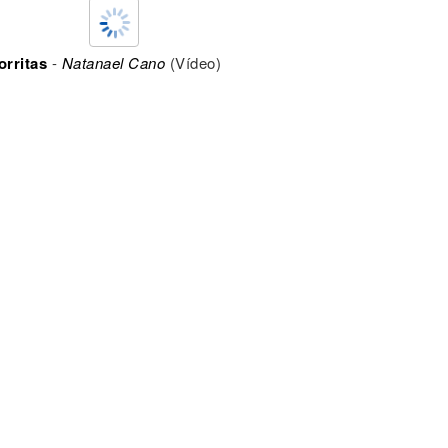
rritas
-
Natanael Cano
(Vídeo)