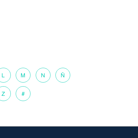
L
M
N
Ñ
Z
#