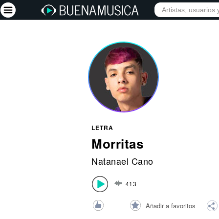
INICIO
ARTISTAS
Iniciar sesión
Registrarse
Inicio
Artistas
Red Social
LETRA
Música
Morritas
Vídeos
Natanael Cano
Discografías
413
Letras
Conciertos
Añadir a favoritos