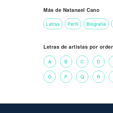
Más de Natanael Cano
Letras
Perfil
Biografía
Letras de artistas por orde
A
B
C
D
O
P
Q
R