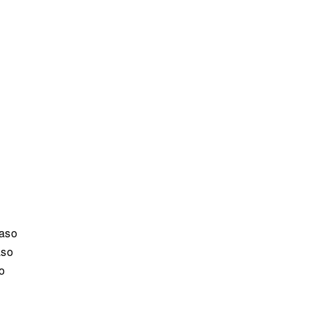
vaso
aso
o