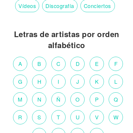
Vídeos
Discografía
Conciertos
Letras de artistas por orden
alfabético
A
B
C
D
E
F
G
H
I
J
K
L
M
N
Ñ
O
P
Q
R
S
T
U
V
W