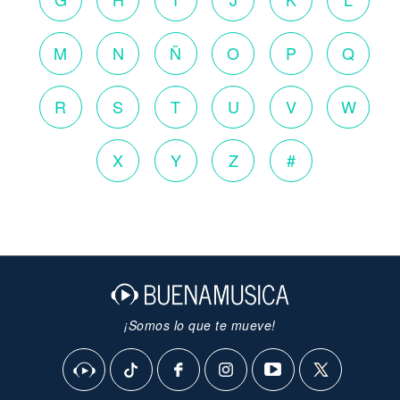
M
N
Ñ
O
P
Q
R
S
T
U
V
W
X
Y
Z
#
¡Somos lo que te mueve!