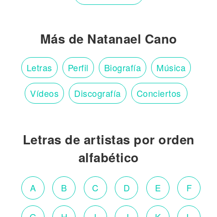
Más de Natanael Cano
Letras
Perfil
Biografía
Música
Vídeos
Discografía
Conciertos
Letras de artistas por orden
alfabético
A
B
C
D
E
F
G
H
I
J
K
L