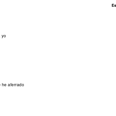
Es
a yo
 he aferrado