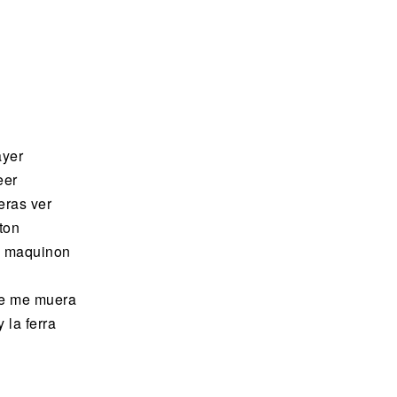
ayer
eer
eras ver
ton
un maquinon
ue me muera
 la ferra