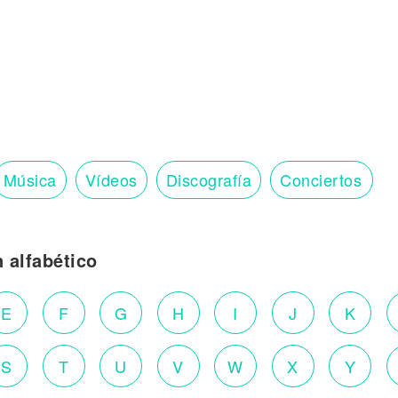
Música
Vídeos
Discografía
Conciertos
n alfabético
E
F
G
H
I
J
K
S
T
U
V
W
X
Y