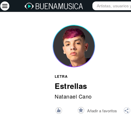
INICIO
ARTISTAS
Iniciar sesión
Registrarse
Inicio
Artistas
Red Social
LETRA
Música
Estrellas
Vídeos
Natanael Cano
Discografías
Añadir a favoritos
Letras
Conciertos