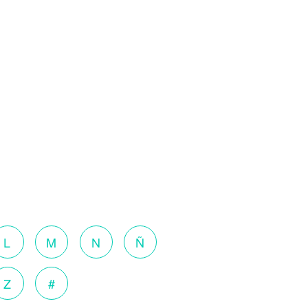
L
M
N
Ñ
Z
#