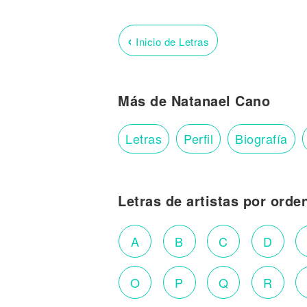
‹
Inicio de Letras
Más de Natanael Cano
Letras
Perfil
Biografía
Letras de artistas por orde
A
B
C
D
O
P
Q
R