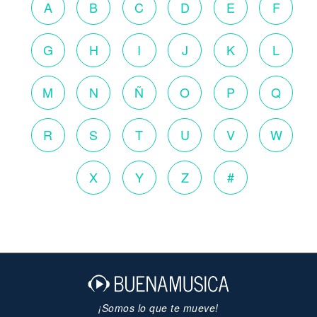
A
B
C
D
E
F
G
H
I
J
K
L
M
N
Ñ
O
P
Q
R
S
T
U
V
W
X
Y
Z
#
¡Somos lo que te mueve!