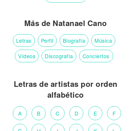
Más de Natanael Cano
Letras
Perfil
Biografía
Música
Vídeos
Discografía
Conciertos
Letras de artistas por orden
alfabético
A
B
C
D
E
F
G
H
I
J
K
L