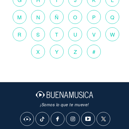
M
N
Ñ
O
P
Q
R
S
T
U
V
W
X
Y
Z
#
¡Somos lo que te mueve!