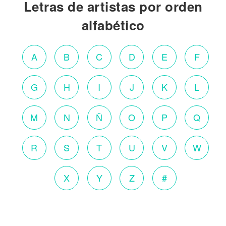
Letras de artistas por orden
alfabético
A
B
C
D
E
F
G
H
I
J
K
L
M
N
Ñ
O
P
Q
R
S
T
U
V
W
X
Y
Z
#