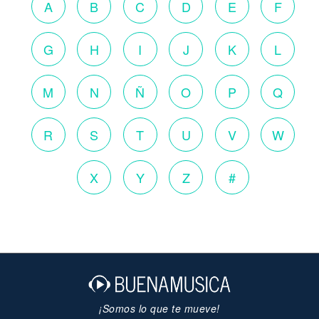
A
B
C
D
E
F
G
H
I
J
K
L
M
N
Ñ
O
P
Q
R
S
T
U
V
W
X
Y
Z
#
¡Somos lo que te mueve!