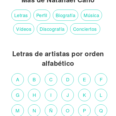
Letras
Perfil
Biografía
Música
Vídeos
Discografía
Conciertos
Letras de artistas por orden
alfabético
A
B
C
D
E
F
G
H
I
J
K
L
M
N
Ñ
O
P
Q