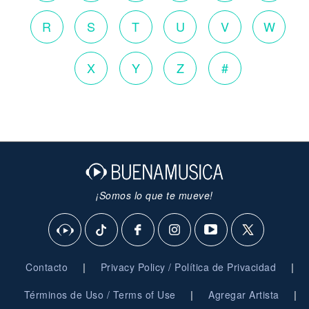
R
S
T
U
V
W
X
Y
Z
#
¡Somos lo que te mueve!
|
|
Contacto
Privacy Policy / Política de Privacidad
|
|
Términos de Uso / Terms of Use
Agregar Artista