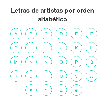
Letras de artistas por orden
alfabético
A
B
C
D
E
F
G
H
I
J
K
L
M
N
Ñ
O
P
Q
R
S
T
U
V
W
X
Y
Z
#