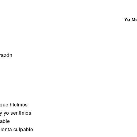
Yo M
orazón
 qué hicimos
y yo sentimos
table
ienta culpable