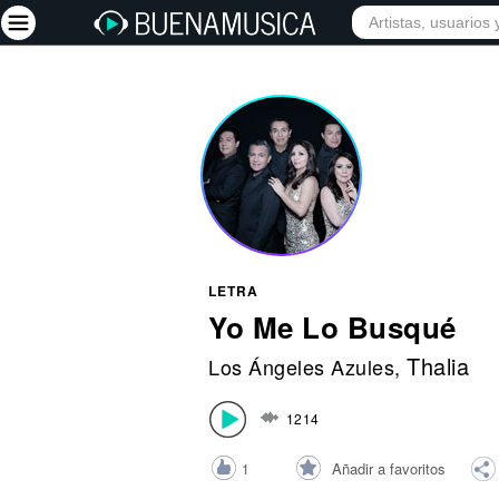
INICIO
ARTISTAS
Iniciar sesión
Registrarse
Inicio
Artistas
Red Social
LETRA
Música
Yo Me Lo Busqué
Vídeos
Thalia
Los Ángeles Azules
,
Discografías
1214
Letras
Conciertos
Añadir a favoritos
1