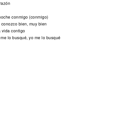
orazón
 noche conmigo (conmigo)
s conozco bien, muy bien
 vida contigo
o me lo busqué, yo me lo busqué