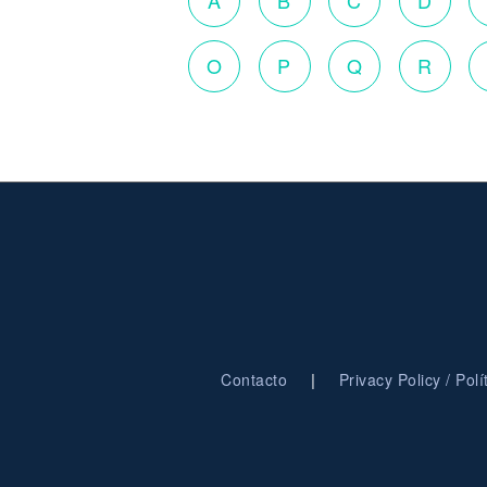
A
B
C
D
O
P
Q
R
|
Contacto
Privacy Policy / Pol