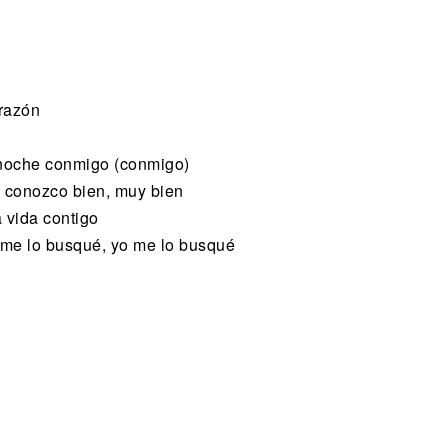
orazón
 noche conmigo (conmigo)
s conozco bien, muy bien
 vida contigo
o me lo busqué, yo me lo busqué