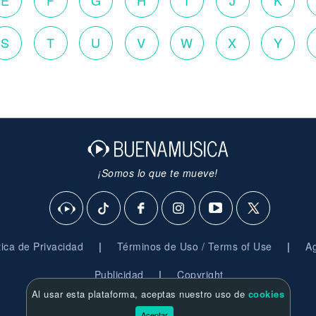
E
F
G
H
I
J
K
S
T
U
V
W
X
Y
¡Somos lo que te mueve!
|
|
ítica de Privacidad
Términos de Uso / Terms of Use
Ag
|
Publicidad
Copyright
Al usar esta plataforma, aceptas nuestro uso de
cookies
© 2026 BuenaMusica.com - Derechos Reservados
Aceptar