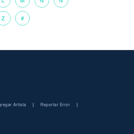
L
M
N
Ñ
Z
#
|
|
regar Artista
Reportar Error