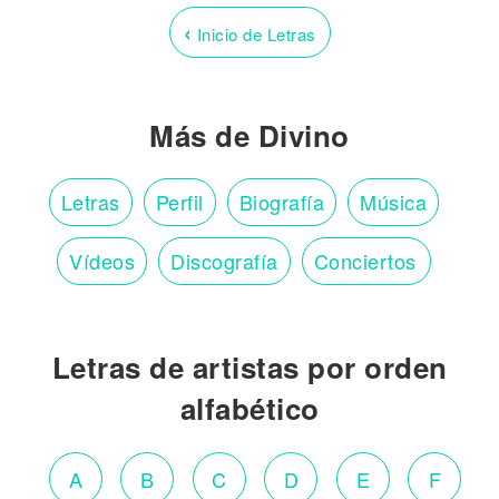
‹
Inicio de Letras
Más de Divino
Letras
Perfil
Biografía
Música
Vídeos
Discografía
Conciertos
Letras de artistas por orden
alfabético
A
B
C
D
E
F