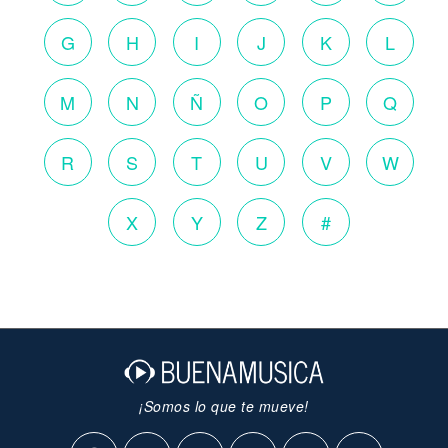
G
H
I
J
K
L
M
N
Ñ
O
P
Q
R
S
T
U
V
W
X
Y
Z
#
¡Somos lo que te mueve!