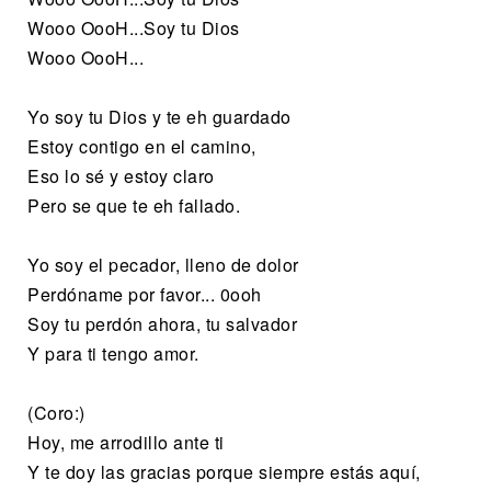
Wooo OooH...Soy tu Dios
Wooo OooH...
Yo soy tu Dios y te eh guardado
Estoy contigo en el camino,
Eso lo sé y estoy claro
Pero se que te eh fallado.
Yo soy el pecador, lleno de dolor
Perdóname por favor... 0ooh
Soy tu perdón ahora, tu salvador
Y para ti tengo amor.
(Coro:)
Hoy, me arrodillo ante ti
Y te doy las gracias porque siempre estás aquí,