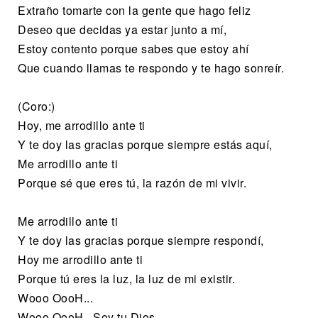
Extraño tomarte con la gente que hago feliz
Deseo que decidas ya estar junto a mí,
Estoy contento porque sabes que estoy ahí
Que cuando llamas te respondo y te hago sonreír.
(Coro:)
Hoy, me arrodillo ante ti
Y te doy las gracias porque siempre estás aquí,
Me arrodillo ante ti
Porque sé que eres tú, la razón de mi vivir.
Me arrodillo ante ti
Y te doy las gracias porque siempre respondí,
Hoy me arrodillo ante ti
Porque tú eres la luz, la luz de mi existir.
Wooo OooH...
Wooo OooH...Soy tu Dios