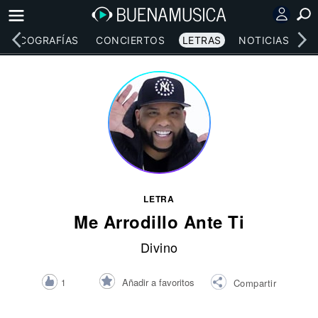
DISCOGRAFÍAS
CONCIERTOS
LETRAS
NOTICIAS
LETRA
Me Arrodillo Ante Ti
Divino
Añadir a favoritos
1
Compartir