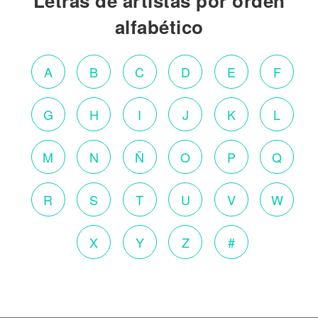
Letras de artistas por orden
alfabético
A
B
C
D
E
F
G
H
I
J
K
L
M
N
Ñ
O
P
Q
R
S
T
U
V
W
X
Y
Z
#