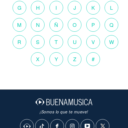
G
H
I
J
K
L
M
N
Ñ
O
P
Q
R
S
T
U
V
W
X
Y
Z
#
¡Somos lo que te mueve!