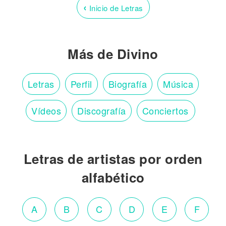
‹
Inicio de Letras
Más de Divino
Letras
Perfil
Biografía
Música
Vídeos
Discografía
Conciertos
Letras de artistas por orden
alfabético
A
B
C
D
E
F