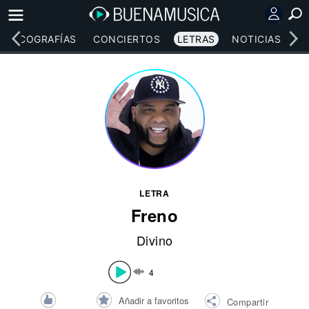
DISCOGRAFÍAS
CONCIERTOS
LETRAS
NOTICIAS
LETRA
Freno
Divino
4
Añadir a favoritos
Compartir