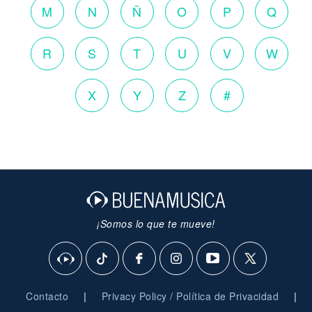
M
N
Ñ
O
P
Q
R
S
T
U
V
W
X
Y
Z
#
¡Somos lo que te mueve!
|
|
Contacto
Privacy Policy / Política de Privacidad