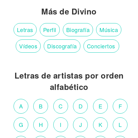
Más de Divino
Letras
Perfil
Biografía
Música
Vídeos
Discografía
Conciertos
Letras de artistas por orden
alfabético
A
B
C
D
E
F
G
H
I
J
K
L