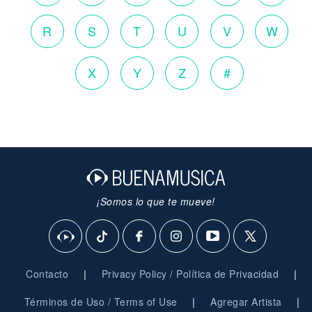
R
S
T
U
V
W
X
Y
Z
#
¡Somos lo que te mueve!
|
|
Contacto
Privacy Policy / Política de Privacidad
|
|
Términos de Uso / Terms of Use
Agregar Artista