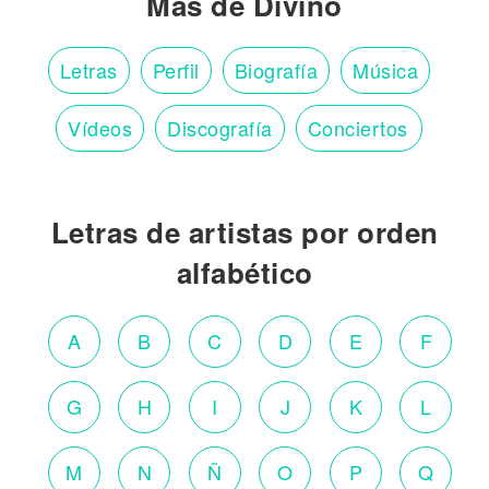
Más de Divino
Letras
Perfil
Biografía
Música
Vídeos
Discografía
Conciertos
Letras de artistas por orden
alfabético
A
B
C
D
E
F
G
H
I
J
K
L
M
N
Ñ
O
P
Q