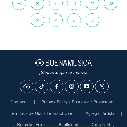
R
S
T
U
V
W
X
Y
Z
#
¡Somos lo que te mueve!
|
|
Contacto
Privacy Policy / Política de Privacidad
|
|
Términos de Uso / Terms of Use
Agregar Artista
|
|
Reportar Error
Publicidad
Copyright