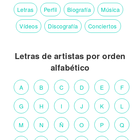
Letras
Perfil
Biografía
Música
Vídeos
Discografía
Conciertos
Letras de artistas por orden
alfabético
A
B
C
D
E
F
G
H
I
J
K
L
M
N
Ñ
O
P
Q