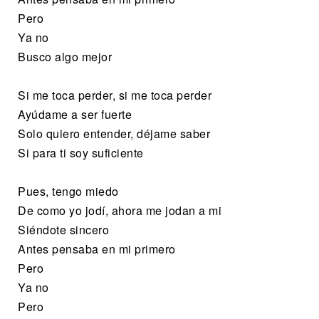
Pero
Ya no
Busco algo mejor
Si me toca perder, si me toca perder
Ayúdame a ser fuerte
Solo quiero entender, déjame saber
Si para ti soy suficiente
Pues, tengo miedo
De como yo jodí, ahora me jodan a mi
Siéndote sincero
Antes pensaba en mi primero
Pero
Ya no
Pero