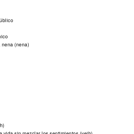
úblico
nico
 nena (nena)
h)
a vida sin mezclar los sentimientos (yeih)