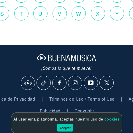
S
T
U
V
W
X
Y
¡Somos lo que te mueve!
|
|
ítica de Privacidad
Términos de Uso / Terms of Use
Ag
|
Publicidad
Copyright
Al usar esta plataforma, aceptas nuestro uso de
cookies
© 2026 BuenaMusica.com - Derechos Reservados
Aceptar