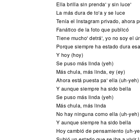
Ella brilla sin prenda' y sin luce'
La más dura de to'a y se luce
Tenía el Instagram privado, ahora p
Fanático de la foto que publicó
Tiene mucho' detrá', yo no soy el ú
Porque siempre ha estado dura esa
Y hoy (hoy)
Se puso más linda (yeh)
Más chula, más linda, ey (ey)
Ahora está puesta pa' ella (uh-yeh)
Y aunque siempre ha sido bella
Se puso más linda (yeh)
Más chula, más linda
No hay ninguna como ella (uh-yeh)
Y aunque siempre ha sido bella
Hoy cambió de pensamiento (uh-ye
Subió un estado que se iba a vivir l