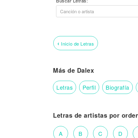
Buscar Letras:
‹
Inicio de Letras
Más de Dalex
Letras
Perfil
Biografía
Letras de artistas por orde
A
B
C
D