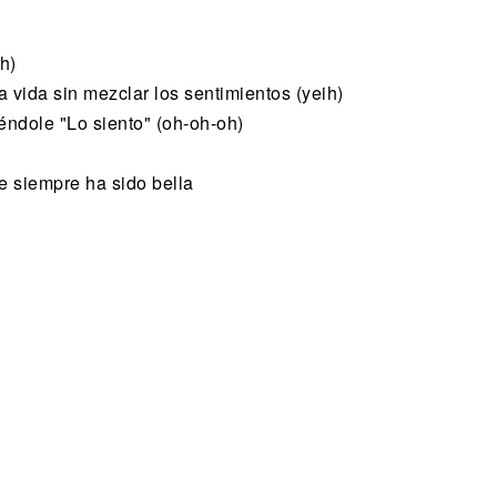
h)
a vida sin mezclar los sentimientos (yeih)
iéndole "Lo siento" (oh-oh-oh)
e siempre ha sido bella