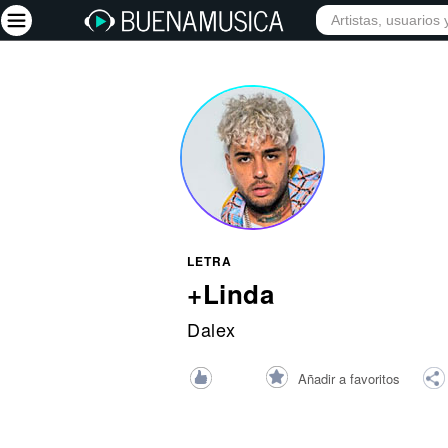
INICIO
ARTISTAS
Iniciar sesión
Registrarse
Inicio
Artistas
Red Social
LETRA
Música
+Linda
Vídeos
Dalex
Discografías
Añadir a favoritos
Letras
Conciertos