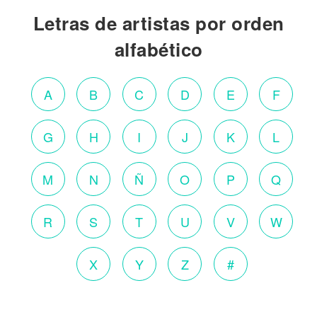
Letras de artistas por orden
alfabético
A
B
C
D
E
F
G
H
I
J
K
L
M
N
Ñ
O
P
Q
R
S
T
U
V
W
X
Y
Z
#