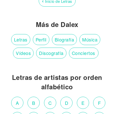
‹
Inicio de Letras
Más de Dalex
Letras
Perfil
Biografía
Música
Vídeos
Discografía
Conciertos
Letras de artistas por orden
alfabético
A
B
C
D
E
F