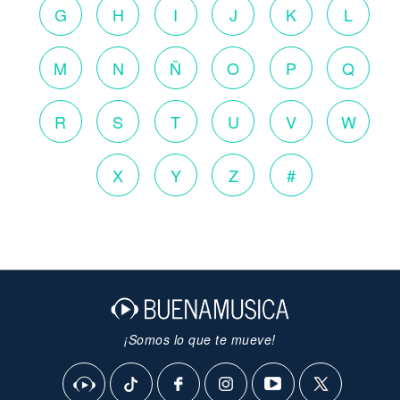
G
H
I
J
K
L
M
N
Ñ
O
P
Q
R
S
T
U
V
W
X
Y
Z
#
¡Somos lo que te mueve!